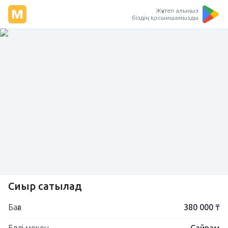
Жүктеп алыңыз
біздің қосымшамызды
Сиыр сатылад
Баға
380 000 ₸