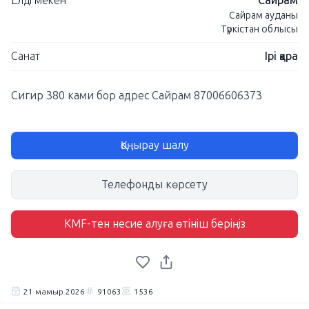
Елді мекен
Сайрам
Сайрам ауданы
Түркістан облысы
Санат
Ірі қара
Сигир 380 ками бор адрес Сайрам 87006606373
Қоңырау шалу
Телефонды көрсету
KMF-тен несие алуға өтініш беріңіз
21 мамыр 2026
91063
1536