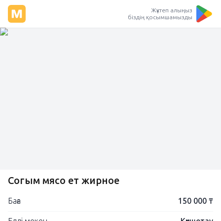
Жүктеп алыңыз
біздің қосымшамызды
Согым мясо ет жирное
Баға
150 000 ₸