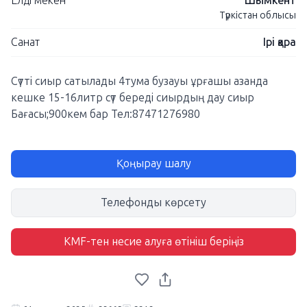
Елді мекен
Шымкент
Түркістан облысы
Санат
Ірі қара
Сүтті сиыр сатылады 4тума бузауы ұрғашы азанда
кешке 15-16литр сүт береді сиырдың дау сиыр
Бағасы;900кем бар Тел:87471276980
Қоңырау шалу
Телефонды көрсету
KMF-тен несие алуға өтініш беріңіз