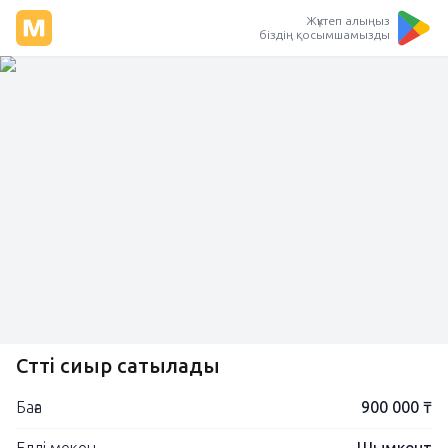
Жүктеп алыңыз
біздің қосымшамызды
Сүтті сиыр сатылады
Баға
900 000 ₸