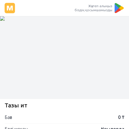
Жүктеп алыңыз
біздің қосымшамызды
Тазы ит
Баға
0 ₸