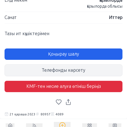
Елді мекен
Қызылорда
Қызылорда облысы
Санат
Иттер
Тазы ит күшіктерімен
Қоңырау шалу
Телефонды көрсету
KMF-тен несие алуға өтініш беріңіз
21 қараша 2023
80957
4089