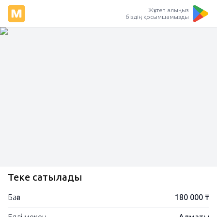
Жүктеп алыңыз
біздің қосымшамызды
Теке сатылады
Баға
180 000 ₸