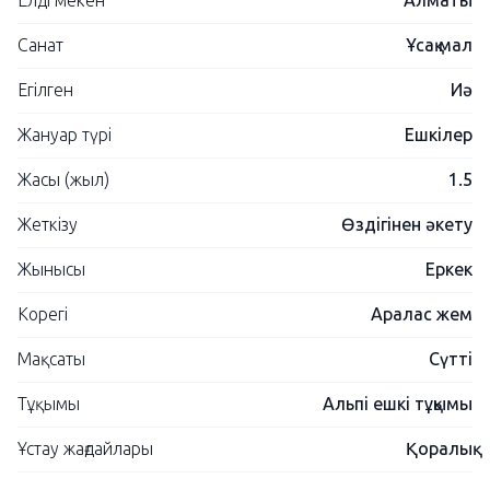
Елді мекен
Алматы
Санат
Ұсақ мал
Егілген
Иә
Жануар түрі
Ешкілер
Жасы (жыл)
1.5
Жеткізу
Өздігінен әкету
Жынысы
Еркек
Корегі
Аралас жем
Мақсаты
Сүтті
Тұқымы
Альпі ешкі тұқымы
Ұстау жағдайлары
Қоралық