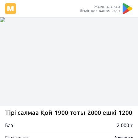
Жүктеп алыңыз
біздің қосымшамызды
Тірі салмаққа Қой-1900 тоқты-2000 ешкі-1200
Баға
2 000 ₸