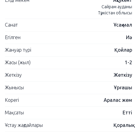
Елді мекен
Ақсукент
Сайрам ауданы
Түркістан облысы
Санат
Ұсақ мал
Егілген
Иә
Жануар түрі
Қойлар
Жасы (жыл)
1-2
Жеткізу
Жеткізу
Жынысы
Ұрғашы
Корегі
Аралас жем
Мақсаты
Етті
Ұстау жағдайлары
Қоралық