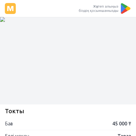
Жүктеп алыңыз
біздің қосымшамызды
Токты
Баға
45 000 ₸