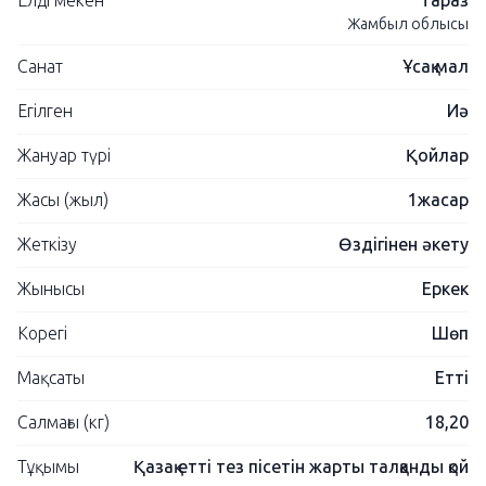
Елді мекен
Тараз
Жамбыл облысы
Санат
Ұсақ мал
Егілген
Иә
Жануар түрі
Қойлар
Жасы (жыл)
1жасар
Жеткізу
Өздігінен әкету
Жынысы
Еркек
Корегі
Шөп
Мақсаты
Етті
Салмағы (кг)
18,20
Тұқымы
Қазақ етті тез пісетін жарты талқанды қой