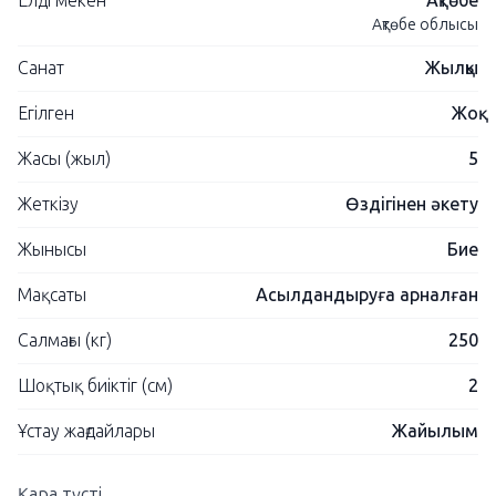
Елді мекен
Ақтөбе
Ақтөбе облысы
Санат
Жылқы
Егілген
Жоқ
Жасы (жыл)
5
Жеткізу
Өздігінен әкету
Жынысы
Бие
Мақсаты
Асылдандыруға арналған
Салмағы (кг)
250
Шоқтық биіктіг (см)
2
Ұстау жағдайлары
Жайылым
Қара түсті