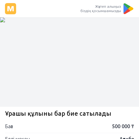
Жүктеп алыңыз
біздің қосымшамызды
Ұрғашы құлыны бар бие сатылады
Баға
500 000 ₸