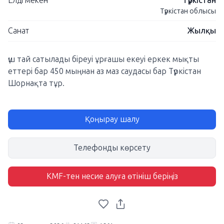
Елді мекен
Түркістан
Түркістан облысы
Санат
Жылқы
үш тай сатылады біреуі ұрғашы екеуі еркек мықты
еттері бар 450 мыңнан аз маз саудасы бар Түркістан
Шорнақта тұр.
Қоңырау шалу
Телефонды көрсету
KMF-тен несие алуға өтініш беріңіз