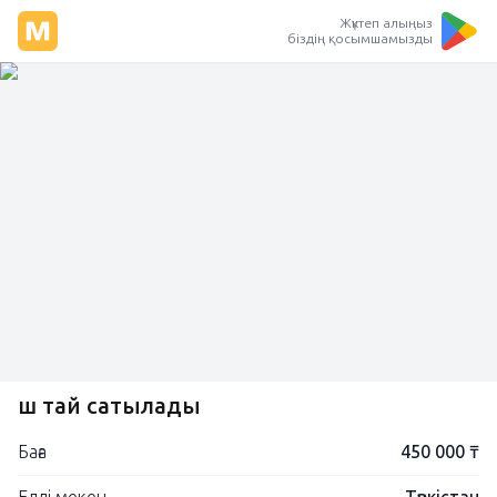
Жүктеп алыңыз
біздің қосымшамызды
үш тай сатылады
Баға
450 000 ₸