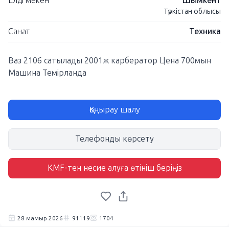
Елді мекен
Шымкент
Түркістан облысы
Санат
Техника
Ваз 2106 сатылады 2001ж карбератор Цена 700мын
Машина Темірланда
Қоңырау шалу
Телефонды көрсету
KMF-тен несие алуға өтініш беріңіз
28 мамыр 2026
91119
1704