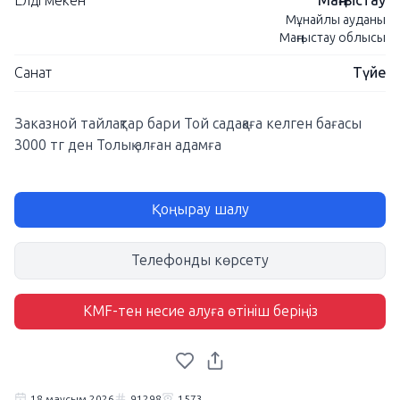
Елді мекен
Маңғыстау
Мұнайлы ауданы
Маңғыстау облысы
Санат
Түйе
Заказной тайлақтар бари Той садақаға келген бағасы
3000 тг ден Толық алған адамға
Қоңырау шалу
Телефонды көрсету
KMF-тен несие алуға өтініш беріңіз
18 маусым 2026
91298
1573