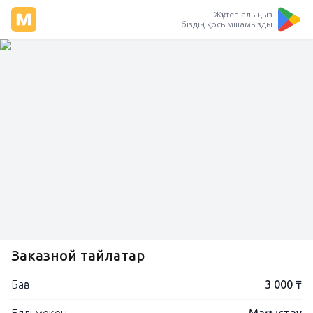
Жүктеп алыңыз
біздің қосымшамызды
Заказной тайлақтар
Баға
3 000 ₸