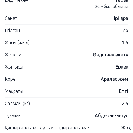
Елді мекен
Тараз
Жамбыл облысы
Санат
Ірі қара
Егілген
Иә
Жасы (жыл)
1.5
Жеткізу
Өздігінен әкету
Жынысы
Еркек
Корегі
Аралас жем
Мақсаты
Етті
Салмағы (кг)
2.5
Тұқымы
Абдерин-ангус
Қашырылды ма / ұрықтандырылды ма?
Жоқ