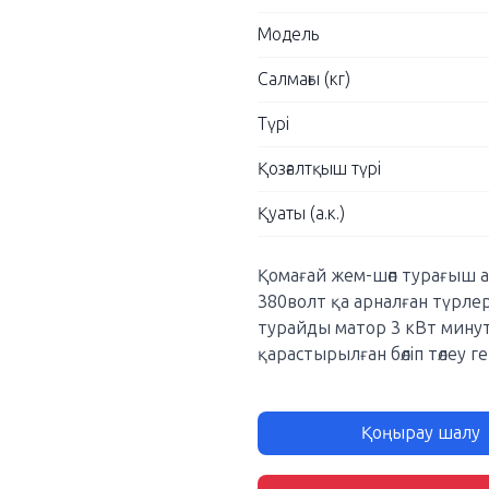
Модель
Салмағы (кг)
Түрі
Қозғалтқыш түрі
Қуаты (а.к.)
Қомағай жем-шөп турағыш а
380волт қа арналған түрле
турайды матор 3 кВт мину
қарастырылған бөліп төлеу г
Қоңырау шалу