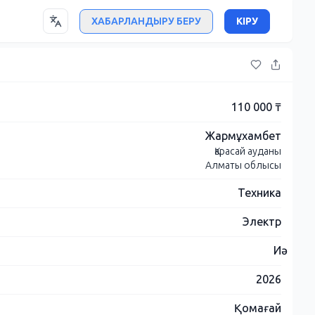
ХАБАРЛАНДЫРУ БЕРУ
КІРУ
110 000 ₸
Жармұхамбет
Қарасай ауданы
Алматы облысы
Техника
Электр
Иә
2026
Қомағай