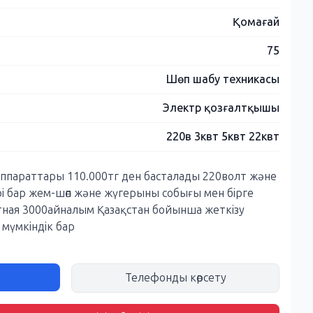
Қомағай
75
Шөп шабу техникасы
Электр қозғалтқышы
220в 3квт 5квт 22квт
ппараттары 110.000тг ден басталады 220волт және
рі бар жем-шөп және жүгерыны собығы мен бірге
тная 3000айналым Қазақстан бойынша жеткізу
е мүмкіндік бар
Телефонды көрсету