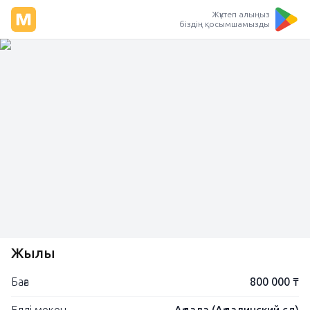
Жүктеп алыңыз
біздің қосымшамызды
Жылқы
Баға
800 000 ₸