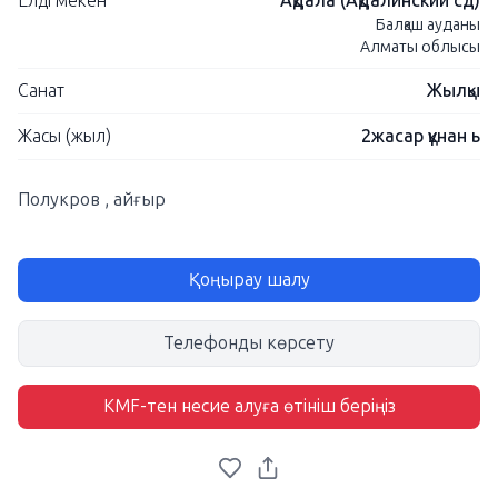
Елді мекен
Ақдала (Ақдалинский сд)
Балқаш ауданы
Алматы облысы
Санат
Жылқы
Жасы (жыл)
2жасар құнан ь
Полукров , айғыр
Қоңырау шалу
Телефонды көрсету
KMF-тен несие алуға өтініш беріңіз