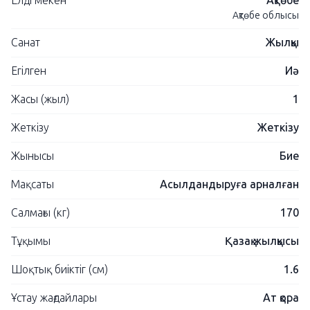
Елді мекен
Ақтөбе
Ақтөбе облысы
Санат
Жылқы
Егілген
Иә
Жасы (жыл)
1
Жеткізу
Жеткізу
Жынысы
Бие
Мақсаты
Асылдандыруға арналған
Салмағы (кг)
170
Тұқымы
Қазақ жылқысы
Шоқтық биіктіг (см)
1.6
Ұстау жағдайлары
Ат қора