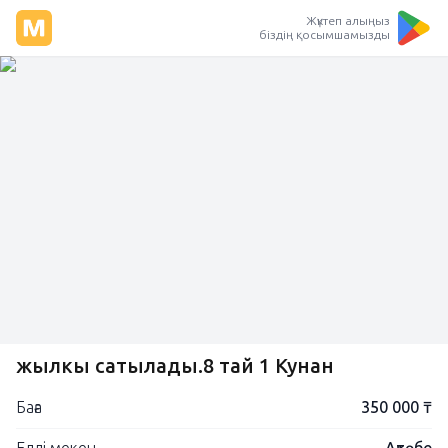
Жүктеп алыңыз
біздің қосымшамызды
жылкы сатылады.8 тай 1 Кунан
Баға
350 000 ₸