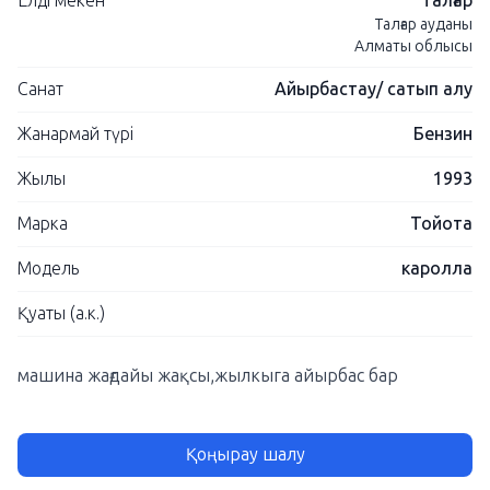
Елді мекен
Талғар
Талғар ауданы
Алматы облысы
Санат
Айырбастау/ сатып алу
Жанармай түрі
Бензин
Жылы
1993
Марка
Тойота
Модель
каролла
Қуаты (а.к.)
машина жағдайы жақсы,жылкыга айырбас бар
Қоңырау шалу