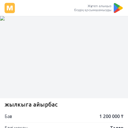
Жүктеп алыңыз
біздің қосымшамызды
жылкыга айырбас
Баға
1 200 000 ₸