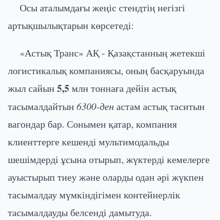
Осы аталымдағы жеңіс стендтің негізгі
артықшылықтарын көрсетеді:
«Астық Транс» АҚ - Қазақстанның жетекші
логистикалық компаниясы, оның басқаруында
5,5
жыл сайын
млн тоннаға дейін астық
тасымалдайтын
6300-ден
астам астық таситын
вагондар бар. Сонымен қатар, компания
клиенттерге кешенді мультимодальды
шешімдерді ұсына отырып, жүктерді кемелерге
ауыстырып тиеу және оларды одан әрі жүкпен
тасымалдау мүмкіндігімен контейнерлік
тасымалдауды белсенді дамытуда.