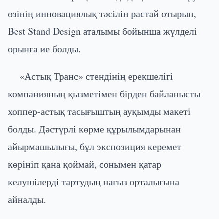
өзінің инновациялық тәсілін растай отырып,
Best Stand Design аталымы бойынша жүлделі
орынға ие болды.
«Астық Транс» стендінің ерекшелігі
компанияның қызметімен бірден байланысты
хоппер-астық тасығыштың ауқымды макеті
болды. Дәстүрлі көрме құрылымдарынан
айырмашылығы, бұл экспозиция керемет
көрініп қана қоймай, сонымен қатар
келушілерді тартудың нағыз орталығына
айналды.