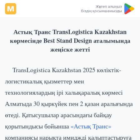
Жүктеп алыңыз
біздің қосымшамызды
Астық Транс TransLogistica Kazakhstan
көрмесінде Best Stand Design аталымында
жеңіске жетті
TransLogistica Kazakhstan 2025 көліктік-
логистикалық қызметтер мен
технологиялардың ірі халықаралық көрмесі
Алматыда 30 қыркүйек пен 2 қазан аралығында
өтеді. Қатысушылар арасындағы байқау
қорытындысы бойынша
«Астық Транс»
компаниясы нарықта имиджді қалыптастыруға