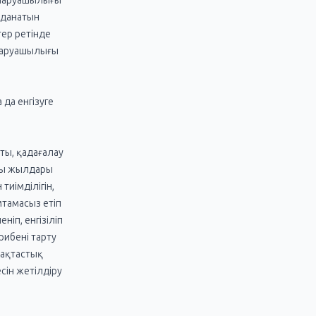
л шаруашылығы
лданатын
ер ретінде
 шаруашылығы
да енгізуге
ты, қадағалау
ңғы жылдары
тиімділігін,
мтамасыз етіп
іп, енгізіліп
рибені тарту
мақтастық
ін жетілдіру