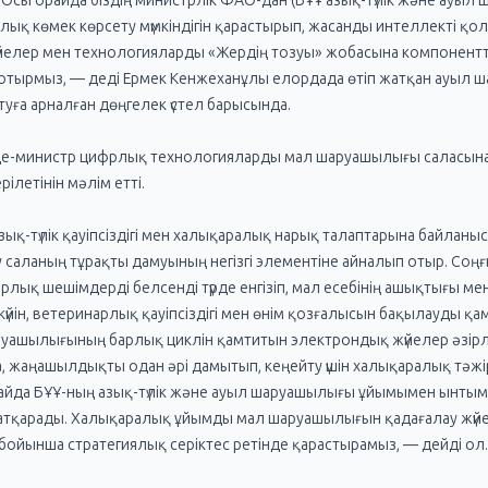
т. Осы орайда біздің министрлік ФАО-дан (БҰҰ азық-түлік және ауы
ық көмек көрсету мүмкіндігін қарастырып, жасанды интеллекті қо
үйелер мен технологияларды «Жердің тозуы» жобасына компонентт
п отырмыз, — деді Ермек Кенжеханұлы елордада өтіп жатқан ауыл
уға арналған дөңгелек үстел барысында.
це-министр цифрлық технологияларды мал шаруашылығы саласына 
ілетінін мәлім етті.
ық-түлік қауіпсіздігі мен халықаралық нарық талаптарына байланыс
у саланың тұрақты дамуының негізгі элементіне айналып отыр. Со
лық шешімдерді белсенді түрде енгізіп, мал есебінің ашықтығы мен 
үйін, ветеринарлық қауіпсіздігі мен өнім қозғалысын бақылауды қа
уашылығының барлық циклін қамтитын электрондық жүйелер әзірлен
, жаңашылдықты одан әрі дамытып, кеңейту үшін халықаралық тәжі
райда БҰҰ-ның азық-түлік және ауыл шаруашылығы ұйымымен ынты
атқарады. Халықаралық ұйымды мал шаруашылығын қадағалау жүйес
бойынша стратегиялық серіктес ретінде қарастырамыз, — дейді ол.