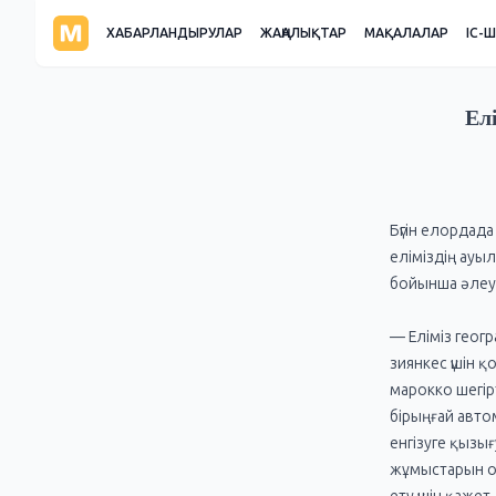
ХАБАРЛАНДЫРУЛАР
ЖАҢАЛЫҚТАР
МАҚАЛАЛАР
ІС-
Ел
Бүгін елордад
еліміздің ауы
бойынша әлеум
— Еліміз гео
зиянкес үшін қ
марокко шегір
бірыңғай авто
енгізуге қыз
жұмыстарын о