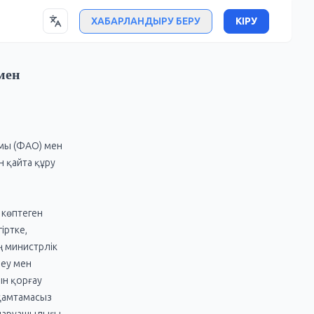
ХАБАРЛАНДЫРУ БЕРУ
КІРУ
мен
ымы (ФАО) мен
н қайта құру
 көптеген
іртке,
ң министрлік
леу мен
ын қорғау
қамтамасыз