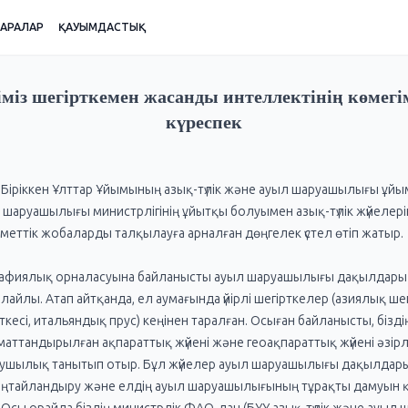
ШАРАЛАР
ҚАУЫМДАСТЫҚ
іміз шегірткемен жасанды интеллектінің көмегі
күреспек
а Біріккен Ұлттар Ұйымының азық-түлік және ауыл шаруашылығы ұй
л шаруашылығы министрлігінің ұйытқы болуымен азық-түлік жүйелері
еттік жобаларды талқылауға арналған дөңгелек үстел өтіп жатыр.
графиялық орналасуына байланысты ауыл шаруашылығы дақылдары
олайлы. Атап айтқанда, ел аумағында үйірлі шегірткелер (азиялық шег
ткесі, итальяндық прус) кеңінен таралған. Осыған байланысты, бізді
маттандырылған ақпараттық жүйені және геоақпараттық жүйені әзір
ығушылық танытып отыр. Бұл жүйелер ауыл шаруашылығы дақылдар
ңтайландыру және елдің ауыл шаруашылығының тұрақты дамуын 