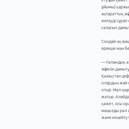
ету үшін қаже
ұйымы) қаржыл
ақпараттық ж
енгізуді сұра
саласын дамыт
Сондай-ақ ви
ерекше мән бер
— Ғаламдық аз
жүйесін дамыт
Қазақстан цифр
олардың жай-к
отыр. Мал шар
жатыр. Алайда
қажет, осы о
маңызды рөл 
және кеңейту 