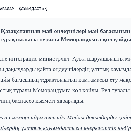
ШАРАЛАР
ҚАУЫМДАСТЫҚ
Қазақстанның май өңдеушілері май бағасының
тұрақтылығы туралы Меморандумға қол қойд
әне интеграция министрлігі, Ауыл шаруашылығы ми
ы дақылдарды қайта өңдеушілердің ұлттық қауымд
майы бағасының тұрақтылығын қамтамасыз ету мақ
стық туралы Меморандумға қол қойды. Бұл туралы
інің баспасөз қызметі хабарлады.
лған меморандум аясында Майлы дақылдарды қайт
шілердің ұлттық қауымдастығы өнеркәсіптік өндір