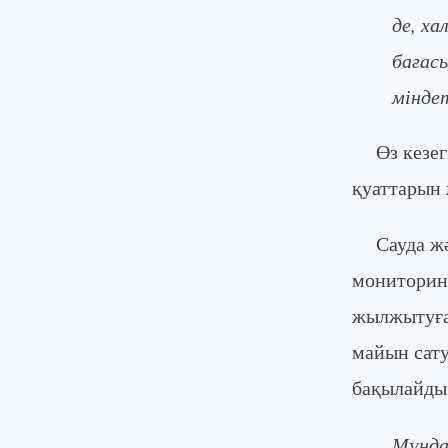
де, ха
бағас
мінде
Өз кезе
қуаттарын
Сауда ж
мониторинг
жылжытуға
майын сату
бақылайды
Мұнда