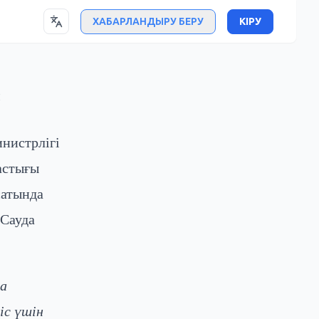
ХАБАРЛАНДЫРУ БЕРУ
КІРУ
ы
нистрлігі
астығы
сатында
 Сауда
а
іс үшін