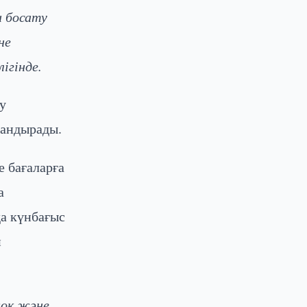
н босату
не
ігінде.
у
ландырады.
 бағаларға
а
а күнбағыс
н
жоқ және