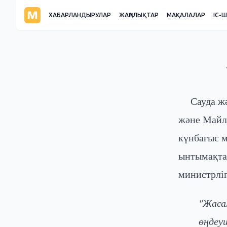
ХАБАРЛАНДЫРУЛАР
ЖАҢАЛЫҚТАР
МАҚАЛАЛАР
ІС-
Сауда ж
және Майл
күнбағыс 
ынтымақта
министрліг
"Жаса
өңдеу