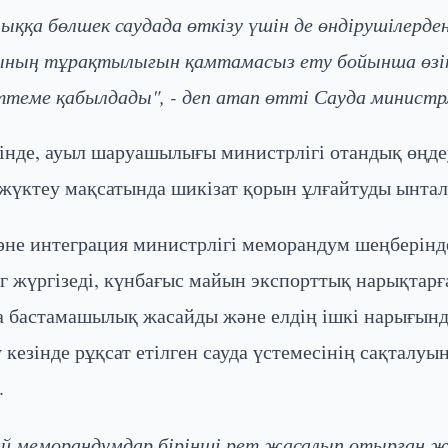
лыққа бөлшек саудада өткізу үшін де өндірушілерде
ының тұрақтылығын қамтамасыз ету бойынша өзі
ттеме қабылдады", - деп атап өтті Сауда министрл
гінде, ауыл шаруашылығы министрлігі отандық өңде
 жүктеу мақсатында шикізат қорын ұлғайтуды ынта
әне интеграция министрлігі меморандум шеңберінде
 жүргізеді, күнбағыс майын экспорттық нарықтарғ
 бастамашылық жасайды және елдің ішкі нарығынд
 кезінде рұқсат етілген сауда үстемесінің сақталуы
.
й меморандумдар бірінші рет жасалып отырған 