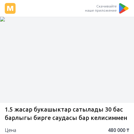
Скачивайте
наше приложение
1.5 жасар букашыктар сатылады 30 бас
барлыгы бирге саудасы бар келисиммен
Цена
480 000 ₸