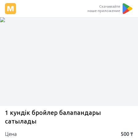
Скачивайте
наше приложение
1 кундік бройлер балапандары
сатылады
Цена
500 ₸