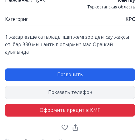
Населенный пункт
Кентау
Туркестанская область
Категория
КРС
1 жасар өгізше сатылады ішіп жемі зор дені сау жақсы
еті бар 330 мын аитып отырмыз мал Оранғай
ауылында
Позвонить
Показать телефон
Оформить кредит в KMF