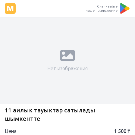
Скачивайте
наше приложение
Нет изображения
11 аилык тауыктар сатылады
шымкентте
Цена
1 500 ₸