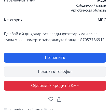
Населенный пункт
Қобда
Хобдинский район
Актюбинская область
Категория
МРС
Еділбай қой қошқарлар сатылады құжаттарымен асыл
тұқым мына номерге хабарласуға болады 87057736912
Позвонить
Показать телефон
Оформить кредит в KMF
13 ноября 2023
80751
1349