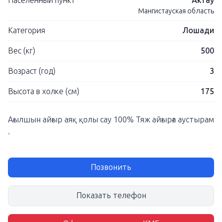
Населенный пункт
Актау
Мангистауская область
Категория
Лошади
Вес (кг)
500
Возраст (год)
3
Высота в холке (см)
175
Ағылшын айғыр аяқ қолы сау 100% Тяж айғырға аустырам
.
Позвонить
Показать телефон