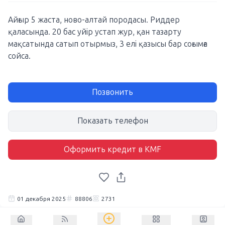
Айғыр 5 жаста, ново-алтай породасы. Риддер
қаласында. 20 бас уйір устап жур, қан тазарту
мақсатында сатып отырмыз, 3 елі қазысы бар соғымға
сойса.
Позвонить
Показать телефон
Оформить кредит в KMF
01 декабря 2025
88806
2731