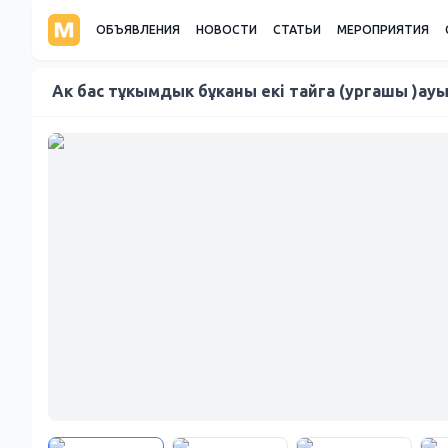
ОБЪЯВЛЕНИЯ
НОВОСТИ
СТАТЬИ
МЕРОПРИЯТИЯ
Ак бас тұкымдык бұканы екі тайга (ургашы )ау