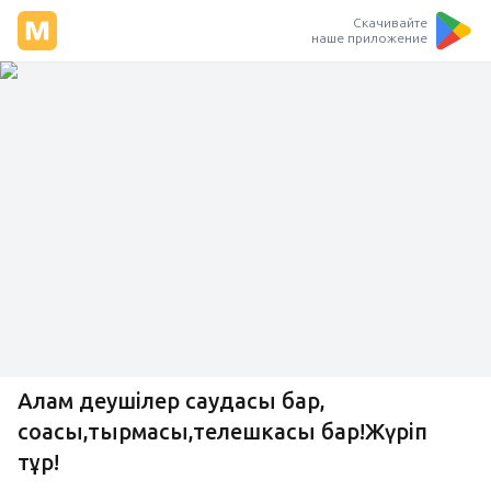
Скачивайте
наше приложение
Алам деушілер саудасы бар,
соқасы,тырмасы,телешкасы бар!Жүріп
тұр!