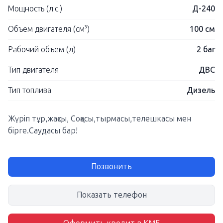
Мощность (л.с.)
Д-240
Объем двигателя (см³)
100 см
Рабочий объем (л)
2 баг
Тип двигателя
ДВС
Тип топлива
Дизель
Жүріп тұр,жақсы, Соқасы,тырмасы,телешкасы мен
бірге.Саудасы бар!
Позвонить
Показать телефон