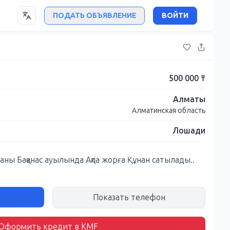
ПОДАТЬ ОБЪЯВЛЕНИЕ
ВОЙТИ
500 000 ₸
Алматы
Алматинская область
Лошади
ны Бақанас ауылында Ақпа жорға Құнан сатылады..
Показать телефон
Оформить кредит в KMF