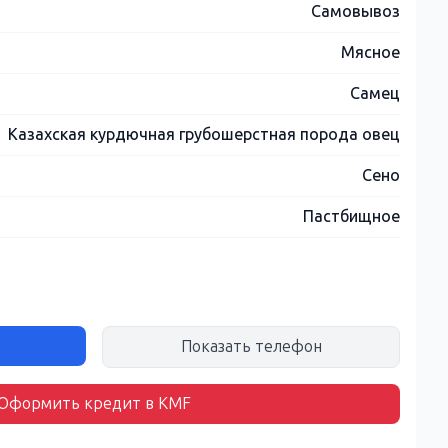
Самовывоз
Мясное
Самец
Казахская курдючная грубошерстная порода овец
Сено
Пастбищное
Показать телефон
Оформить кредит в KMF