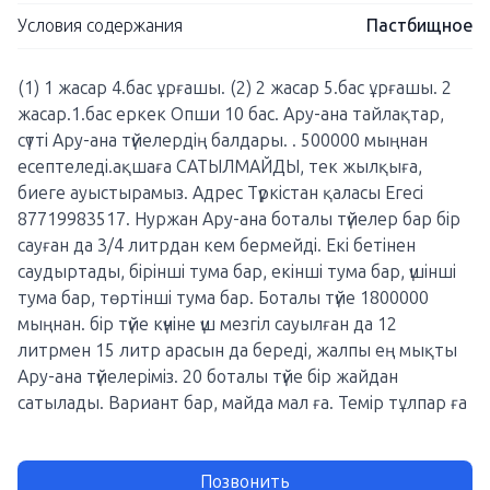
Условия содержания
Пастбищное
(1) 1 жасар 4.бас ұрғашы. (2) 2 жасар 5.бас ұрғашы. 2
жасар.1.бас еркек Опши 10 бас. Ару-ана тайлақтар,
сүтті Ару-ана түйелердің балдары. . 500000 мыңнан
есептеледі.ақшаға САТЫЛМАЙДЫ, тек жылқыға,
биеге ауыстырамыз. Адрес Түркістан қаласы Егесі
87719983517. Нуржан Ару-ана боталы түйелер бар бір
сауған да 3/4 литрдан кем бермейді. Екі бетінен
саудыртады, бірінші тума бар, екінші тума бар, үшінші
тума бар, төртінші тума бар. Боталы түйе 1800000
мыңнан. бір түйе күніне үш мезгіл сауылған да 12
литрмен 15 литр арасын да береді, жалпы ең мықты
Ару-ана түйелеріміз. 20 боталы түйе бір жайдан
сатылады. Вариант бар, майда мал ға. Темір тұлпар ға
Позвонить