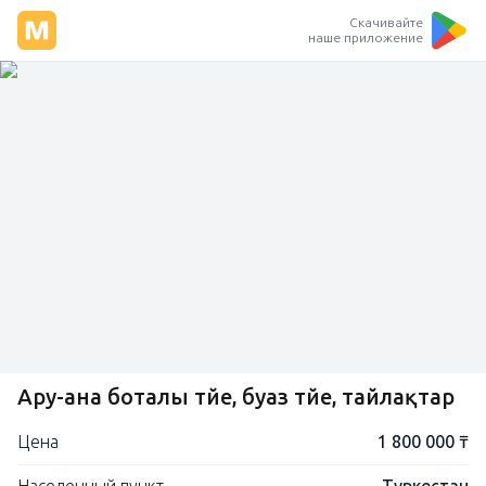
Скачивайте
наше приложение
Ару-ана боталы түйе, буаз түйе, тайлақтар
Цена
1 800 000 ₸