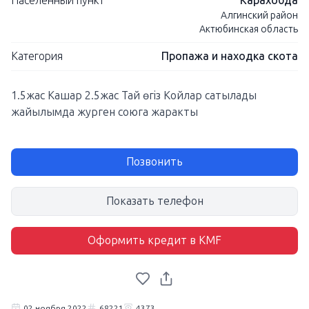
Населенный пункт
Карахобда
Алгинский район
Актюбинская область
Категория
Пропажа и находка скота
1.5жас Кашар 2.5жас Тай өгіз Койлар сатылады
жайылымда журген союга жаракты
Позвонить
Показать телефон
Оформить кредит в KMF
02 ноября 2022
68221
4373