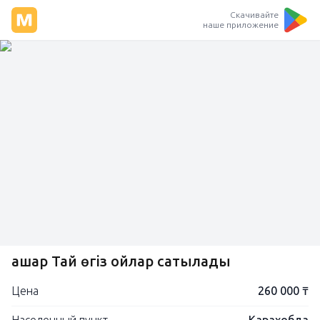
Скачивайте
наше приложение
Қашар Тай өгіз Қойлар сатылады
Цена
260 000 ₸