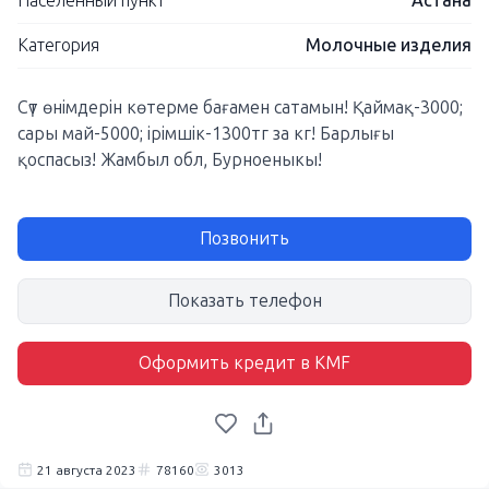
Населенный пункт
Астана
Категория
Молочные изделия
Сүт өнімдерін көтерме бағамен сатамын! Қаймақ-3000;
сары май-5000; ірімшік-1300тг за кг! Барлығы
қоспасыз! Жамбыл обл, Бурноеныкы!
Позвонить
Показать телефон
Оформить кредит в KMF
21 августа 2023
78160
3013