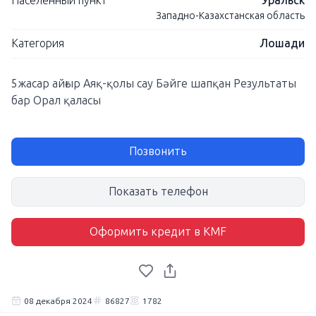
Населенный пункт
Уральск
Западно-Казахстанская область
Категория
Лошади
5жасар айғыр Аяқ-қолы сау Бәйге шапқан Результаты
бар Орал қаласы
Позвонить
Показать телефон
Оформить кредит в KMF
08 декабря 2024
86827
1782