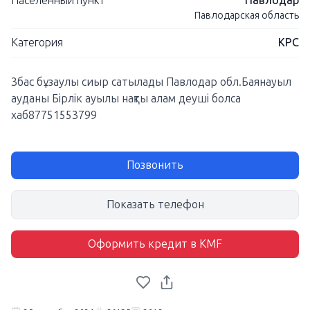
Населенный пункт
Павлодар
Павлодарская область
Категория
КРС
3бас бұзаулы сиыр сатылады Павлодар обл.Баянауыл
ауданы Бірлік ауылы нақты алам деуші болса
хаб87751553799
Позвонить
Показать телефон
Оформить кредит в KMF