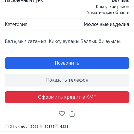
Населенный пункт
Балпык
Коксуский район
Алматинская область
Категория
Молочные изделия
Бал қымыз сатамыз. Көксу ауданы Балпык би ауылы.
Позвонить
Показать телефон
Оформить кредит в KMF
31 октября 2023
80175
4531