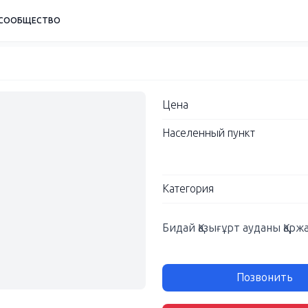
СООБЩЕСТВО
Цена
Населенный пункт
Категория
Бидай Қазығұрт ауданы Қарж
Позвонить