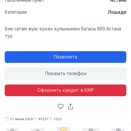
Населенный пункт
Астана
Категория
Лошади
Бие сатам жуас еркек кулынымен багасы 800 Астана
тур
Позвонить
Показать телефон
Оформить кредит в KMF
11 июня 2026
91227
1322