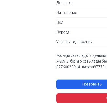
Доставка
Назначение
Пол
Порода
Условия содержания
Жылқы сатылады 5 құлынды
жылқы бір үйір сатылады ба
87760035914 .ватсап87775
Позвонить