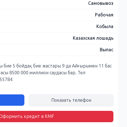
Самовывоз
Рабочая
Кобыла
Казахская лошадь
Выпас
 бие 5 бойдақ бие жастары 9 да Айғырымен 11 бас
ғасы 8500 000 миллион саудасы бар. Тел
155784
Показать телефон
Оформить кредит в KMF