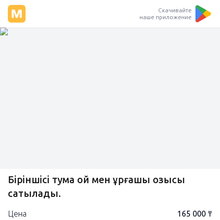
Скачивайте
наше приложение
Біріншісі тума қой мен ұрғашы қозысы
сатылады.
Цена
165 000 ₸