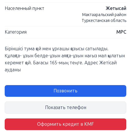
Населенный пункт
Жетысай
Мактааральский район
Туркестанская область
Категория
МРС
Біріншісі тума қой мен ұрғашы қозысы сатылады.
Құлақта- ұзын белде-ұзын аяқта-ұзын нағыз мал қылатын
керемет қой. Бағасы 165-мың теңге. Адрес Жетісай
ауданы
Позвонить
Показать телефон
Оформить кредит в KMF