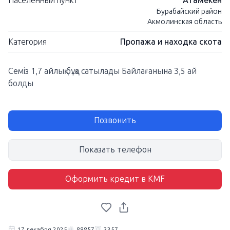
Населенный пункт
Атамекен
Бурабайский район
Акмолинская область
Категория
Пропажа и находка скота
Семіз 1,7 айлық бұқа сатылады Байлағанына 3,5 ай
болды
Позвонить
Показать телефон
Оформить кредит в KMF
17 декабря 2025
88857
3357