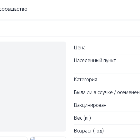
СООБЩЕСТВО
Цена
Населенный пункт
Категория
Была ли в случке / осемене
Вакцинирован
Вес (кг)
Возраст (год)