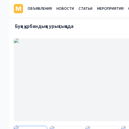
ОБЪЯВЛЕНИЯ
НОВОСТИ
СТАТЬИ
МЕРОПРИЯТИЯ
Буқа қурбандыққа урықтыққада