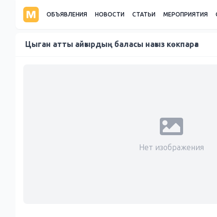
ОБЪЯВЛЕНИЯ
НОВОСТИ
СТАТЬИ
МЕРОПРИЯТИЯ
Цыган атты айғырдың баласы нағыз көкпарға
Нет изображения