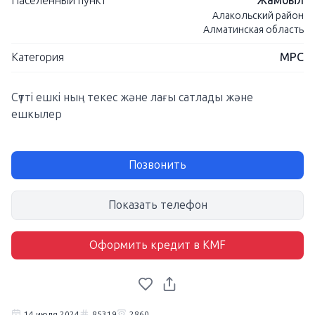
Населенный пункт
Жамбыл
Алакольский район
Алматинская область
Категория
МРС
Сүтті ешкі ның текес және лағы сатлады және
ешкылер
Позвонить
Показать телефон
Оформить кредит в KMF
14 июля 2024
85319
2860