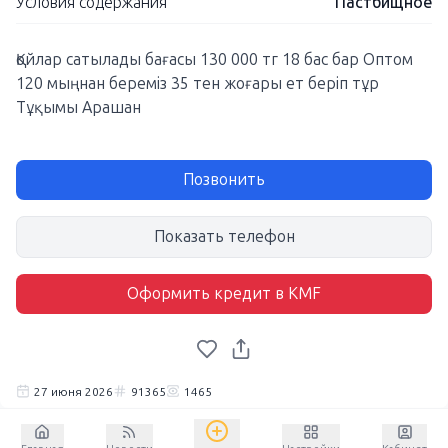
Условия содержания
Пастбищное
Қойлар сатылады бағасы 130 000 тг 18 бас бар Оптом
120 мыңнан береміз 35 тен жоғары ет беріп тұр
Тұқымы Арашан
Позвонить
Показать телефон
Оформить кредит в KMF
27 июня 2026
91365
1465