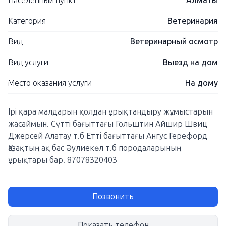
Населенный пункт
Алматы
Категория
Ветеринария
Вид
Ветеринарный осмотр
Вид услуги
Выезд на дом
Место оказания услуги
На дому
Iрi қара малдарын қолдан ұрықтандыру жұмыстарын
жасаймын. Сүтті бағыттағы Гольштин Айшир Швиц
Джерсей Алатау т.б Етті бағыттағы Ангус Герефорд
Қазақтың ақ бас Әулиекөл т.б породаларының
ұрықтары бар. 87078320403
Позвонить
Показать телефон