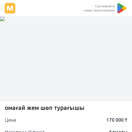
Скачивайте
наше приложение
Қомағай жем шөп турағышы
Цена
170 000 ₸