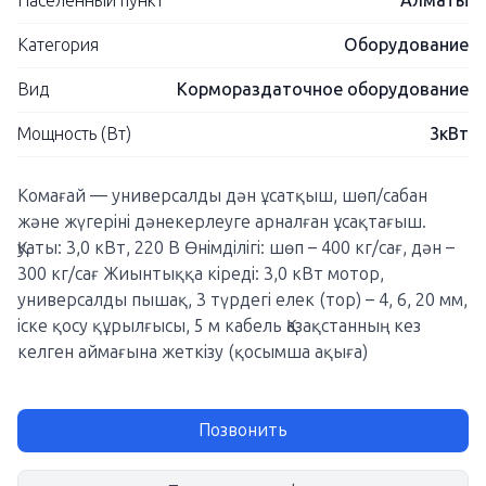
Населенный пункт
Алматы
Категория
Оборудование
Вид
Кормораздаточное оборудование
Мощность (Вт)
3кВт
Комағай — универсалды дән ұсатқыш, шөп/сабан
және жүгеріні дәнекерлеуге арналған ұсақтағыш.
Қуаты: 3,0 кВт, 220 В Өнімділігі: шөп – 400 кг/сағ, дән –
300 кг/сағ Жиынтыққа кіреді: 3,0 кВт мотор,
универсалды пышақ, 3 түрдегі елек (тор) – 4, 6, 20 мм,
іске қосу құрылғысы, 5 м кабель Қазақстанның кез
келген аймағына жеткізу (қосымша ақыға)
Позвонить