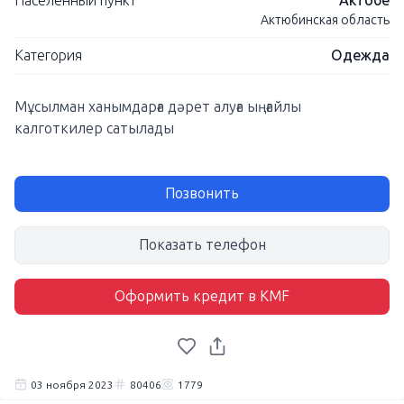
Населенный пункт
Актобе
Актюбинская область
Категория
Одежда
Мұсылман ханымдарға дәрет алуға ыңғайлы
калготкилер сатылады
Позвонить
Показать телефон
Оформить кредит в KMF
03 ноября 2023
80406
1779