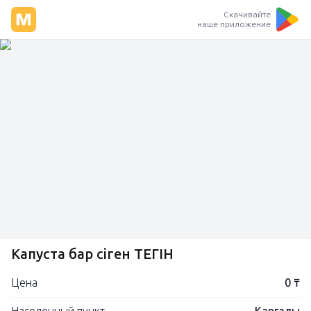
Скачивайте
наше приложение
Капуста бар үсіген ТЕГІН
Цена
0 ₸