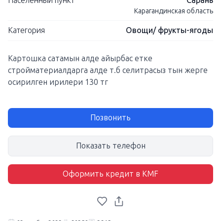
Населенный пункт
Сарань
Карагандинская область
Категория
Овощи/ фрукты-ягоды
Картошка сатамын алде айырбас етке
стройматериалдарга алде т.б селитрасыз тын жерге
осирилген ирилери 130 тг
Позвонить
Показать телефон
Оформить кредит в KMF