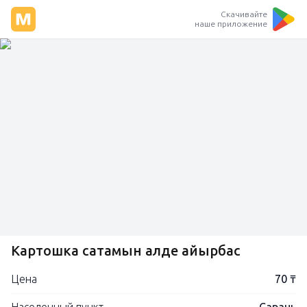
Скачивайте
наше приложение
Картошка сатамын алде айырбас
Цена
70 ₸